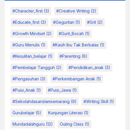
#character_first
(3)
#Creative Writing
(2)
#educate_first
(3)
#Geguritan
(1)
#grit
(2)
#growth Mindset
(2)
#Gurit_Bocah
(1)
#Guru Menulis
(1)
#kasih Ibu Tak Berbalas
(1)
#kesulitan_belajar
(1)
#parenting
(6)
#pembelajar Tangguh
(2)
#pendidikan_anak
(3)
#pengasuhan
(3)
#Perkembangan Anak
(1)
#Puisi_Anak
(1)
#Puisi_Jawa
(1)
#sekolahdasarislamsemarang
(9)
#Writing Skill
(1)
Gurubelajar
(5)
Kunjungan Literasi
(1)
Muridadalahguru
(12)
Outing Class
(1)