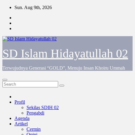
Skip
Sun. Aug 9th, 2026
to
content
SD Islam Hidayatullah 02
Terwujudnya Generasi “GOLD”, Menuju Insan Khoiru Ummah
Profil
Sekilas SDIH 02
Pengabdi
Agenda
Artikel
Cermin
Opini