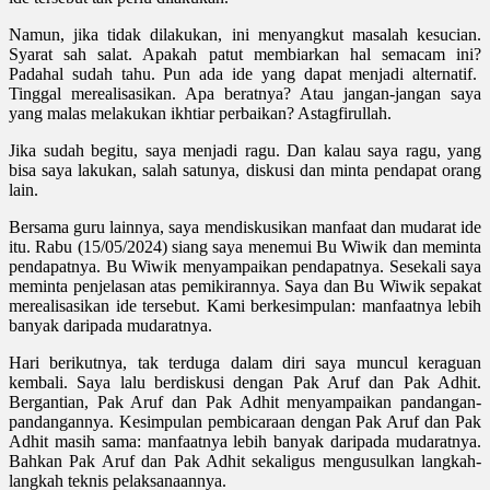
Namun, jika tidak dilakukan, ini menyangkut masalah kesucian.
Syarat sah salat. Apakah patut membiarkan hal semacam ini
?
Padahal sudah tahu. Pun ada ide yang dapat menjadi alternatif.
Tinggal merealisasikan. Apa beratnya? Atau jangan-jangan saya
yang malas melakukan ikhtiar perbaikan? Astagfirullah.
Jika sudah begitu, saya menjadi ragu. Dan kalau saya ragu, yang
bisa saya lakukan, salah satunya, diskusi dan minta pendapat orang
lain.
Bersama guru lainnya, saya mendiskusikan manfaat dan mudarat ide
itu. Rabu (15/05/2024) siang saya menemui Bu Wiwik dan meminta
pendapatnya. Bu Wiwik menyampaikan pendapatnya. Sesekali saya
meminta penjelasan atas pemikirannya. Saya dan Bu Wiwik sepakat
merealisasikan ide tersebut. Kami berkesimpulan: manfaatnya lebih
banyak daripada mudaratnya.
Hari berikutnya, tak terduga
dalam diri
saya muncul keraguan
kembali. Saya lalu berdiskusi dengan Pak Aruf dan Pak Adhit.
Bergantian, Pak Aruf dan Pak Adhit menyampaikan pandangan-
pandangannya. Kesimpulan pembicaraan dengan Pak Aruf dan Pak
Adhit masih sama: manfaatnya lebih banyak daripada mudaratnya.
Bahkan Pak Aruf dan Pak Adhit sekaligus mengusulkan langkah-
langkah teknis pelaksanaannya.