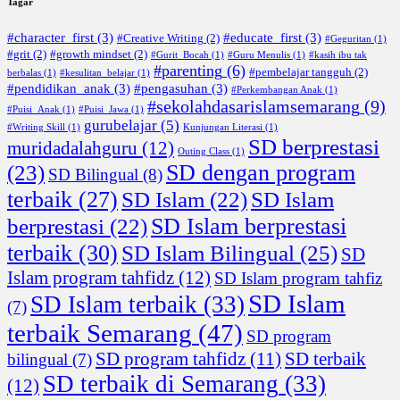
Tagar
#character_first
(3)
#educate_first
(3)
#Creative Writing
(2)
#Geguritan
(1)
#grit
(2)
#growth mindset
(2)
#Gurit_Bocah
(1)
#Guru Menulis
(1)
#kasih ibu tak
#parenting
(6)
#pembelajar tangguh
(2)
berbalas
(1)
#kesulitan_belajar
(1)
#pendidikan_anak
(3)
#pengasuhan
(3)
#Perkembangan Anak
(1)
#sekolahdasarislamsemarang
(9)
#Puisi_Anak
(1)
#Puisi_Jawa
(1)
gurubelajar
(5)
#Writing Skill
(1)
Kunjungan Literasi
(1)
SD berprestasi
muridadalahguru
(12)
Outing Class
(1)
SD dengan program
(23)
SD Bilingual
(8)
terbaik
(27)
SD Islam
(22)
SD Islam
SD Islam berprestasi
berprestasi
(22)
terbaik
(30)
SD Islam Bilingual
(25)
SD
Islam program tahfidz
(12)
SD Islam program tahfiz
SD Islam
SD Islam terbaik
(33)
(7)
terbaik Semarang
(47)
SD program
SD program tahfidz
(11)
SD terbaik
bilingual
(7)
SD terbaik di Semarang
(33)
(12)