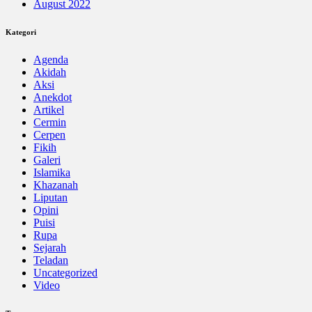
August 2022
Kategori
Agenda
Akidah
Aksi
Anekdot
Artikel
Cermin
Cerpen
Fikih
Galeri
Islamika
Khazanah
Liputan
Opini
Puisi
Rupa
Sejarah
Teladan
Uncategorized
Video