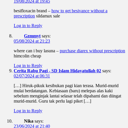
19/08/2024 at 19:45
besifloxacin brand –
how to get besivance without a
prescription
sildamax sale
Log in to Reply
Gzmmyt
says:
05/08/2024 at 21:23
where can i buy lasuna –
purchase diarex without prescription
himcolin cheap
Log in to Reply
Cerita Rabu Pagi - SD Islam Hidayatullah 02
says:
02/07/2024 at 06:31
[…] Hiruk-pikuk kesibukan pagi kian terasa. Murid-murid
mulai berdatangan. Kebiasaan (baru) melepas alas kaki
sebelum menginjak lantai selasar telah dipahami dan diingat
murid-murid. Guru tak perlu lagi piket […]
Log in to Reply
Nika
says:
23/06/2024 at 21:40