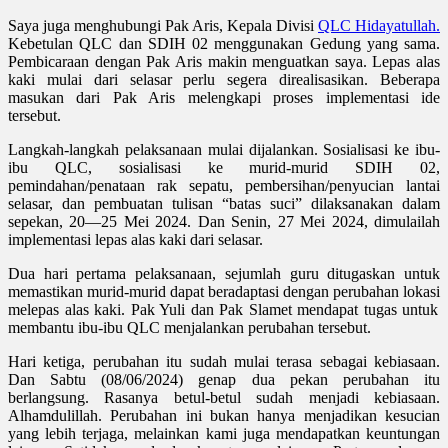
Saya juga menghubungi Pak Aris, Kepala Divisi
QLC Hidayatullah.
Kebetulan QLC dan SDIH 02 menggunakan Gedung yang sama.
Pembicaraan dengan Pak Aris makin menguatkan saya. Lepas alas
kaki mulai dari selasar perlu segera direalisasikan. Beberapa
masukan dari Pak Aris melengkapi proses implementasi ide
tersebut.
Langkah-langkah pelaksanaan mulai dijalankan. Sosialisasi ke ibu-
ibu QLC, sosialisasi ke murid-murid SDIH 02,
pemindahan/penataan rak sepatu, pembersihan/penyucian lantai
selasar, dan pembuatan tulisan “batas suci” dilaksanakan dalam
sepekan, 20—25 Mei 2024. Dan Senin, 27 Mei 2024
,
dimulailah
implementasi lepas alas kaki dari selasar.
Dua hari pertama pelaksanaan, sejumlah guru ditugaskan untuk
memastikan murid-murid dapat beradaptasi dengan perubahan
lokasi
melepas alas kaki. Pak Yuli dan Pak Slamet
mendapat
tugas untuk
membantu ibu-ibu QLC
menjalankan
perubahan tersebut.
Hari ketiga, perubahan itu sudah mulai terasa sebagai kebiasaan.
Dan Sabtu (08/06/2024) genap dua pekan perubahan itu
berlangsung. Rasanya betul-betul sudah menjadi kebiasaan.
Alhamdulillah. Perubahan ini bukan hanya menjadikan kesucian
yang lebih terjaga, melainkan kami juga mendapatkan keuntungan