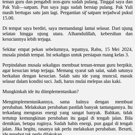
teman guru dan pengabdi non-guru sudah pulang. Tinggal saya dan
Pak Yuli—satpam. Pun saya juga sudah bersiap pulang. Pak Yuli
masih bertugas satu jam lagi. Pergantian
sif
satpam terjadwal pukul
15.00.
Di tempat saya berdiri, saya memandangi lantai selasar. Dari ujung
selatan hingga ujung utara. Alhamdulillah, kebersihan dan
kesuciannya lebih terjaga.
Sekitar empat pekan sebelumnya, tepatnya, Rabu, 15 Mei 2024
,
musala pindah tempat. Ini sekaligus untuk persiapan ruang kelas 3.
Perpindahan musala sekaligus membuat teman-teman guru berpikir,
agar kesucian tetap terjaga. Memang syarat sah salat, salah satunya
berkaitan dengan kesucian. Salah satu ide yang muncul, masuk
selasar dalam kondisi suci. Jadi, harus mulai melepas alas kaki.
Mungkinkah ide itu diimplementasikan?
Mengimplementasikannya, sama halnya dengan membuat
perubahan. Melakukan perubahan pastilah banyak tantangannya. Itu
terkadang menguras energi yang sangat banyak. Bahkan, tidak
tertutup
kemungkinan perubahan itu gagal di tengah jalan. Bila
demikian, betapa ruginya. Sudah habis energi, pun gagal di tengah
jalan. Jika begitu, rasanya tak perlu melakukan perubahan. Berarti,
ide tersebut tak perlu dilakukan.