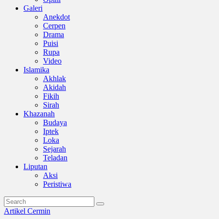
Galeri
Anekdot
Cerpen
Drama
Puisi
Rupa
Video
Islamika
Akhlak
Akidah
Fikih
Sirah
Khazanah
Budaya
Iptek
Loka
Sejarah
Teladan
Liputan
Aksi
Peristiwa
Artikel
Cermin