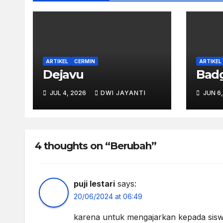
ARTIKEL
CERMIN
ARTIKEL
Dejavu
Bad
JUL 4, 2026
DWI JAYANTI
JUN 6
4 thoughts on “Berubah”
puji lestari
says:
20/06/2024 at 06:49
karena untuk mengajarkan kepada siswa 