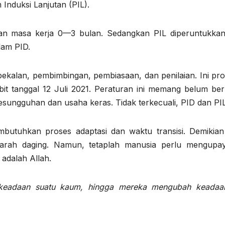
nduksi Lanjutan (PIL).
an masa kerja 0—3 bulan. Sedangkan PIL diperuntukkan
lam PID.
bekalan, pembimbingan, pembiasaan, dan penilaian. Ini pr
bit tanggal 12 Juli 2021. Peraturan ini memang belum be
esungguhan dan usaha keras. Tidak terkecuali, PID dan PIL
utuhkan proses adaptasi dan waktu transisi. Demikian
arah daging. Namun, tetaplah manusia perlu mengupa
adalah Allah.
keadaan suatu kaum, hingga mereka mengubah keadaan