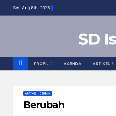
Skip
Sat. Aug 8th, 2026
to
content
SD I
PROFIL
AGENDA
ARTIKEL
ARTIKEL
CERMIN
Berubah