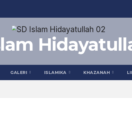
slam Hidayatull
GALERI
ISLAMIKA
KHAZANAH
L