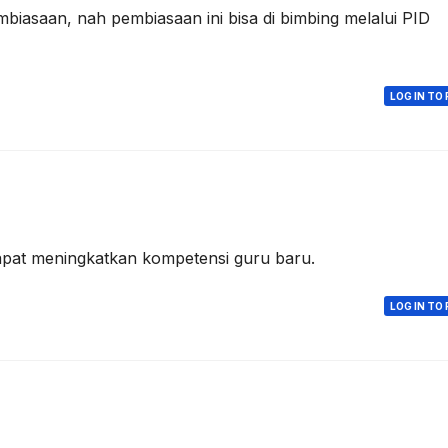
iasaan, nah pembiasaan ini bisa di bimbing melalui PID
LOG IN TO 
pat meningkatkan kompetensi guru baru.
LOG IN TO 