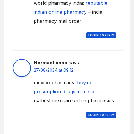
world pharmacy india:
reputable
indian online pharmacy
– india
pharmacy mail order
LOG IN TO REPLY
HermanLonna
says:
27/08/2024 at 09:12
mexico pharmacy:
buying
prescription drugs in mexico
–
п»їbest mexican online pharmacies
LOG IN TO REPLY