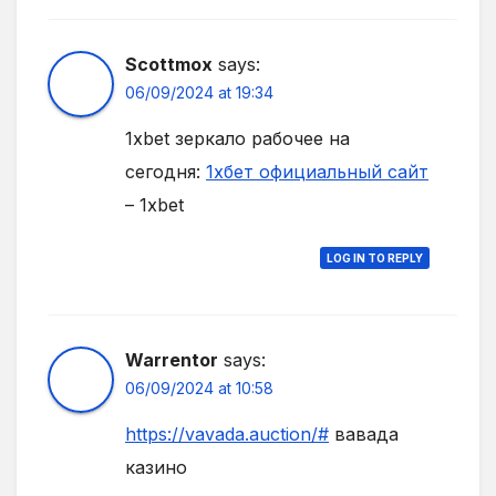
Scottmox
says:
06/09/2024 at 19:34
1xbet зеркало рабочее на
сегодня:
1хбет официальный сайт
– 1xbet
LOG IN TO REPLY
Warrentor
says:
06/09/2024 at 10:58
https://vavada.auction/#
вавада
казино