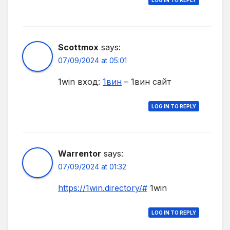
LOG IN TO REPLY
Scottmox
says:
07/09/2024 at 05:01
1win вход:
1вин
– 1вин сайт
LOG IN TO REPLY
Warrentor
says:
07/09/2024 at 01:32
https://1win.directory/#
1win
LOG IN TO REPLY