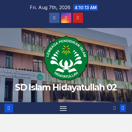
Skip
Fri. Aug 7th, 2026
4:10:14 AM
to
content
SD Islam Hidayatullah 02