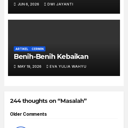
JUN 6, 2026
DWI JAYANTI
ARTIKEL
CERMIN
Benih-Benih Kebaikan
MAY 19, 2026
EVA YULIA WAHYU
244 thoughts on “Masalah”
Comment
Older Comments
navigation