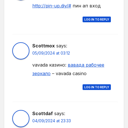
http://pin-up.diy/#
пин ап вход
LOG IN TO REPLY
Scottmox
says:
05/09/2024 at 03:12
vavada казино:
вавада рабочее
зеркало
– vavada casino
LOG IN TO REPLY
Scottdaf
says:
04/09/2024 at 23:33