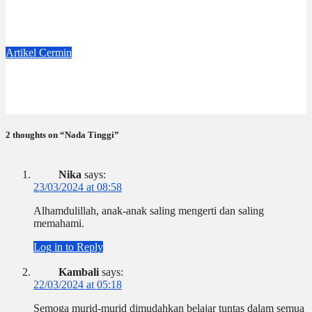
Dejavu
Jul 4, 2026
Dwi Jayanti
Artikel
Cermin
Badge Nama
Jun 6, 2026
Dwi Jayanti
2 thoughts on “Nada Tinggi”
Nika
says:
23/03/2024 at 08:58
Alhamdulillah, anak-anak saling mengerti dan saling
memahami.
Log in to Reply
Kambali
says:
22/03/2024 at 05:18
Semoga murid-murid dimudahkan belajar tuntas dalam semua