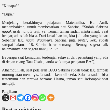
“Kenapa?”
“Lupa.”
Menjelang berakhirnya pelajaran Matematika, Bu Amik
menambahkan, untuk membesarkan hati Sabrina, ”Sudah. Sabrina
nggak
usah
nangis
lagi, ya. Teman-teman sudah minta maaf. Saat
belajar, ada salah biasa. Dari kesalahan itu, kita jadi tahu yang benar.
Sebentar lagi
ngaji
.
Ngaji-
nya Sabrina juga
pinter
,
kok
, sudah
sampai halaman 18. Sabrina harus semangat. Semoga segera naik
halamannya dan segera naik jilid 5.”
Beberapa saat kemudian, terdengar selawat dari pelantang yang ada
di depan ruang Tata Usaha, tanda waktunya pelajaran BAQ.
Alhamdulillah, saat pelajaran BAQ Sabrina sudah tidak lagi tampak
murung atau menangis. Ia sudah kembali ceria. Sabrina sudah bisa
tersenyum dan tertawa bersama Hasna, teman satu kelompok saat
mengaji.
Bagikan:
Post navigation