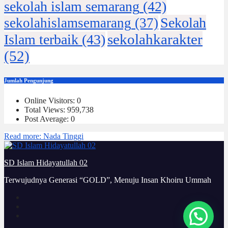
sekolah islam semarang
(42)
Sekolah
sekolahislamsemarang
(37)
sekolahkarakter
Islam terbaik
(43)
(52)
Jumlah Pengunjung
Online Visitors:
0
Total Views:
959,738
Post Average:
0
Read more
: Nada Tinggi
SD Islam Hidayatullah 02
Terwujudnya Generasi “GOLD”, Menuju Insan Khoiru Ummah