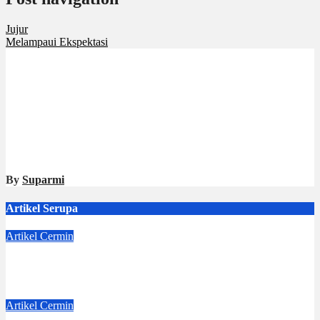
Jujur
Melampaui Ekspektasi
By
Suparmi
Artikel Serupa
Artikel
Cermin
Langkah Kecil Lea
Aug 8, 2026
Dwi Jayanti
Artikel
Cermin