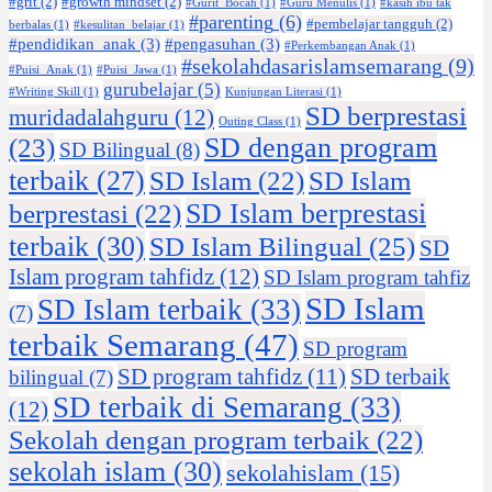
#grit
(2)
#growth mindset
(2)
#Gurit_Bocah
(1)
#Guru Menulis
(1)
#kasih ibu tak
#parenting
(6)
#pembelajar tangguh
(2)
berbalas
(1)
#kesulitan_belajar
(1)
#pendidikan_anak
(3)
#pengasuhan
(3)
#Perkembangan Anak
(1)
#sekolahdasarislamsemarang
(9)
#Puisi_Anak
(1)
#Puisi_Jawa
(1)
gurubelajar
(5)
#Writing Skill
(1)
Kunjungan Literasi
(1)
SD berprestasi
muridadalahguru
(12)
Outing Class
(1)
SD dengan program
(23)
SD Bilingual
(8)
terbaik
(27)
SD Islam
(22)
SD Islam
SD Islam berprestasi
berprestasi
(22)
terbaik
(30)
SD Islam Bilingual
(25)
SD
Islam program tahfidz
(12)
SD Islam program tahfiz
SD Islam
SD Islam terbaik
(33)
(7)
terbaik Semarang
(47)
SD program
SD program tahfidz
(11)
SD terbaik
bilingual
(7)
SD terbaik di Semarang
(33)
(12)
Sekolah dengan program terbaik
(22)
sekolah islam
(30)
sekolahislam
(15)