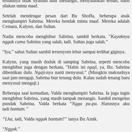
temannya tidak nyaman atau menangis, menyalahkan teman, nanti
silakan minta maaf.
Setelah mendengar pesan dari Bu Shoffa, beberapa anak
menghampiri Sabrina. Mereka hendak minta maaf. Mereka adalah
Cemara, Kalynn, dan Sultan.
Nadia mencoba menghibur Sabrina, sambil berkata, ”
Kayaknya
nggak cuma
Sabrina yang salah, tadi. Sultan juga salah.”
“Iya,” sahut Sultan sambil tersenyum lebar sampai terlihat giginya.
Kalynn, yang masih duduk di samping Sabrina, seperti mencoba
menghibur juga dengan berkata, ”Habis ini
ngaji,
ya, Bu. Sabrina
dihentikan dulu.
Ngaji-
nya nanti menyusul.” (Mungkin maksudnya
saat jam mengaji, Sabrina biar tenang dulu. Kalau sudah tenang baru
menyusul mengaji.)
Beberapa saat kemudian, Valda menghampiri Sabrina. Ia juga ingin
menghibur Sabrina, yang masih tampak menangis. Sambil mengelus
pundak Sabrina, Valda berkata “
Ngga pa-pa.
Harusnya aku
tadi
bantuin.”
“Lha,
tadi
,
Valda
nggak bantuin
?
”
tanya Bu Amik.
“
Nggak.
”