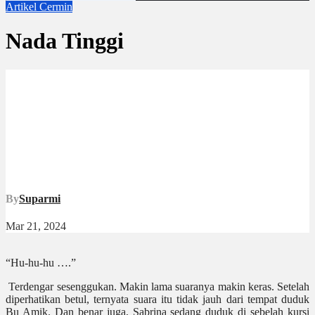
Artikel
Cermin
Nada Tinggi
By
Suparmi
Mar 21, 2024
“Hu-hu-hu ….”
Terdengar sesenggukan. Makin lama suaranya makin keras. Setelah
diperhatikan betul, ternyata suara itu tidak jauh dari tempat duduk
Bu Amik. Dan benar juga, Sabrina sedang duduk di sebelah kursi