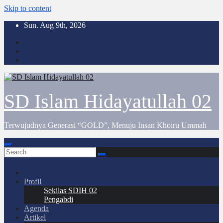
Skip to content
Sun. Aug 9th, 2026
SD Islam Hidayatullah 02
Terwujudnya Generasi “GOLD”, Menuju Insan Khoiru Ummah
Profil
Sekilas SDIH 02
Pengabdi
Agenda
Artikel