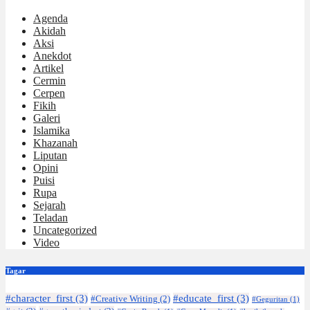
Agenda
Akidah
Aksi
Anekdot
Artikel
Cermin
Cerpen
Fikih
Galeri
Islamika
Khazanah
Liputan
Opini
Puisi
Rupa
Sejarah
Teladan
Uncategorized
Video
Tagar
#character_first
(3)
#educate_first
(3)
#Creative Writing
(2)
#Geguritan
(1)