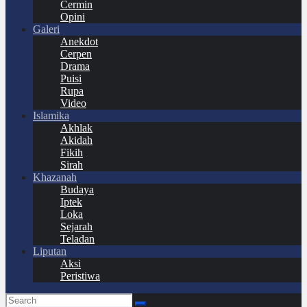
Cermin
Opini
Galeri
Anekdot
Cerpen
Drama
Puisi
Rupa
Video
Islamika
Akhlak
Akidah
Fikih
Sirah
Khazanah
Budaya
Iptek
Loka
Sejarah
Teladan
Liputan
Aksi
Peristiwa