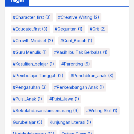
Tagar
#character_first
(3)
#Creative Writing
(2)
#educate_first
(3)
#Geguritan
(1)
#grit
(2)
#growth Mindset
(2)
#Gurit_Bocah
(1)
#Guru Menulis
(1)
#kasih Ibu Tak Berbalas
(1)
#kesulitan_belajar
(1)
#parenting
(6)
#pembelajar Tangguh
(2)
#pendidikan_anak
(3)
#pengasuhan
(3)
#Perkembangan Anak
(1)
#Puisi_Anak
(1)
#Puisi_Jawa
(1)
#sekolahdasarislamsemarang
(9)
#Writing Skill
(1)
Gurubelajar
(5)
Kunjungan Literasi
(1)
Muridadalahguru
(12)
Outing Class
(1)