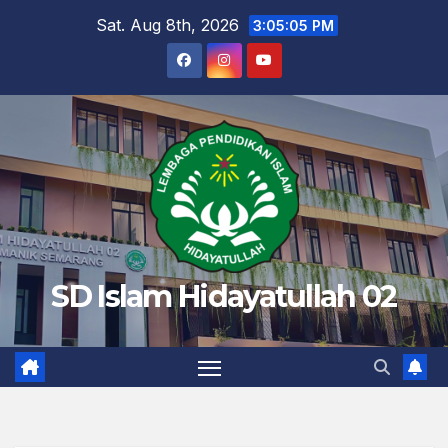
Skip
Sat. Aug 8th, 2026
3:05:06 PM
to
content
SD Islam Hidayatullah 02