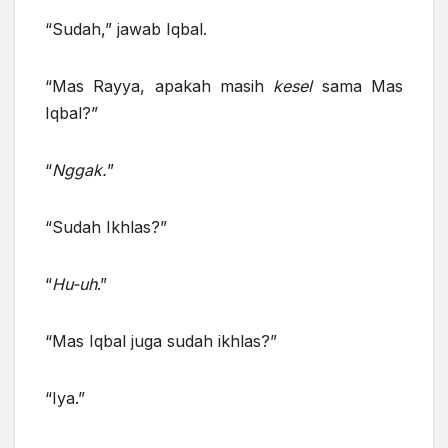
“Sudah,” jawab Iqbal.
“Mas Rayya, apakah masih
kesel
sama Mas
Iqbal?”
“
Nggak.
”
“Sudah Ikhlas?”
“
Hu-uh
.”
“Mas Iqbal juga sudah ikhlas?”
“Iya.”