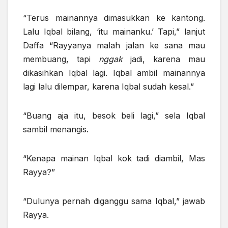
“Terus mainannya dimasukkan ke kantong.
Lalu Iqbal bilang, ‘itu mainanku.’ Tapi,” lanjut
Daffa “Rayyanya malah jalan ke sana mau
membuang, tapi
nggak
jadi, karena mau
dikasihkan Iqbal lagi. Iqbal ambil mainannya
lagi lalu dilempar, karena Iqbal sudah kesal.”
“Buang aja itu, besok beli lagi,” sela Iqbal
sambil menangis.
“Kenapa mainan Iqbal kok tadi diambil, Mas
Rayya?”
“Dulunya pernah diganggu sama Iqbal,” jawab
Rayya.