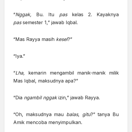
“
Nggak,
Bu. Itu
pas
kelas 2. Kayaknya
pas
semester 1,” jawab Iqbal.
“Mas Rayya masih
kesel
?”
“Iya.”
“
Lha,
kemarin mengambil manik-manik milik
Mas Iqbal, maksudnya apa?”
“Dia
ngambil nggak
izin,” jawab Rayya.
“Oh, maksudnya mau
balas
,
gitu
?” tanya Bu
Amik mencoba menyimpulkan.