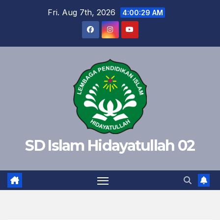
Skip
Fri. Aug 7th, 2026
4:00:30 AM
to
content
SD Islam Hidayatullah 02