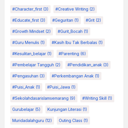
#character_first
(3)
#Creative Writing
(2)
#educate_first
(3)
#Geguritan
(1)
#grit
(2)
#growth Mindset
(2)
#Gurit_Bocah
(1)
#Guru Menulis
(1)
#kasih Ibu Tak Berbalas
(1)
#kesulitan_belajar
(1)
#parenting
(6)
#pembelajar Tangguh
(2)
#pendidikan_anak
(3)
#pengasuhan
(3)
#Perkembangan Anak
(1)
#Puisi_Anak
(1)
#Puisi_Jawa
(1)
#sekolahdasarislamsemarang
(9)
#Writing Skill
(1)
Gurubelajar
(5)
Kunjungan Literasi
(1)
Muridadalahguru
(12)
Outing Class
(1)