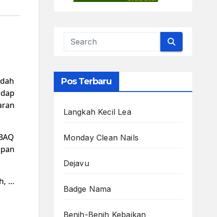
udah
Pos Terbaru
adap
jaran
Langkah Kecil Lea
 BAQ
Monday Clean Nails
apan
Dejavu
h, …
Badge Nama
Benih-Benih Kebaikan