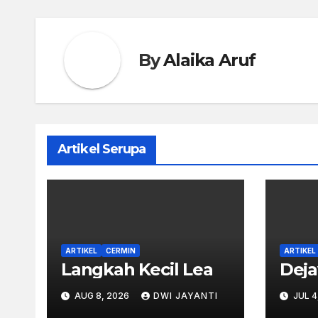
By
Alaika Aruf
Artikel Serupa
ARTIKEL
CERMIN
ARTIKEL
Langkah Kecil Lea
Dej
AUG 8, 2026
DWI JAYANTI
JUL 4