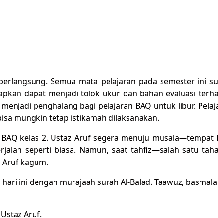
 berlangsung. Semua mata pelajaran pada semester ini s
rapkan dapat menjadi tolok ukur dan bahan evaluasi terh
ak menjadi penghalang bagi pelajaran BAQ
untuk libur. Pela
bisa mungkin tetap istikamah dilaksanakan.
n BAQ kelas 2. Ustaz Aruf segera menuju musala—tempat
jalan seperti biasa. Namun, saat tahfiz—salah satu tah
 Aruf kagum.
hari ini dengan murajaah surah Al-Balad. Taawuz, basmala
Ustaz Aruf.