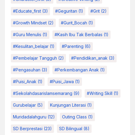
#educate_first
(3)
#Geguritan
(1)
#grit
(2)
#growth Mindset
(2)
#Gurit_Bocah
(1)
#Guru Menulis
(1)
#kasih Ibu Tak Berbalas
(1)
#kesulitan_belajar
(1)
#parenting
(6)
#pembelajar Tangguh
(2)
#pendidikan_anak
(3)
#pengasuhan
(3)
#Perkembangan Anak
(1)
#Puisi_Anak
(1)
#Puisi_Jawa
(1)
#sekolahdasarislamsemarang
(9)
#Writing Skill
(1)
Gurubelajar
(5)
Kunjungan Literasi
(1)
Muridadalahguru
(12)
Outing Class
(1)
SD Berprestasi
(23)
SD Bilingual
(8)