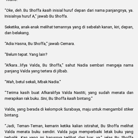
“
Oke
,
deh
. Bu Shoffa
kasih
inisial huruf depan dari nama panjangnya, ya.
Inisialnya huruf A,” jawab Bu Shoffa.
Seketika, anak-anak melihat temannya yang di sebelah kanan, kiri, depan,
dan belakang.
“Adia Hasna, Bu Shoffa,” jawab Cemara.
“Belum tepat. Yang lain?
“Afkara…lifya Valda, Bu Shoffa,” sahut Nadia sembari mengeja nama
panjang Valda yang tertera di jilbab.
“
Wah
, betul sekali, Mbak Nadia.”
“Terima kasih buat Afkaralifya Valda Nastiti, yang sudah menata dan
merapikan rak buku.
Sini
, Bu Shoffa
kasih
bintang.”
Valda, yang berada di kelompok Surabaya, maju untuk mengambil stiker
bintang.
“Jadi, Teman-Teman, kemarin ketika kalian istirahat, Bu Shoffa melihat
Valda menata buku sendiri. Valda juga memperbaiki letak buku yang
terbalik.
Kan
yang ini harusnya terlihat dari luar, ya,” jelas Bu Shoffa