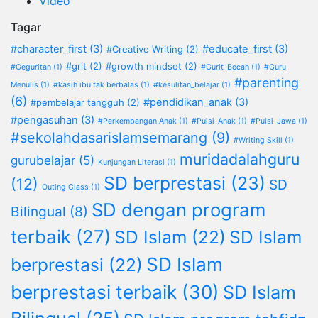
Video
Tagar
#character_first
(3)
#educate_first
(3)
#Creative Writing
(2)
#grit
(2)
#growth mindset
(2)
#Geguritan
(1)
#Gurit_Bocah
(1)
#Guru
#parenting
Menulis
(1)
#kasih ibu tak berbalas
(1)
#kesulitan_belajar
(1)
(6)
#pendidikan_anak
(3)
#pembelajar tangguh
(2)
#pengasuhan
(3)
#Perkembangan Anak
(1)
#Puisi_Anak
(1)
#Puisi_Jawa
(1)
#sekolahdasarislamsemarang
(9)
#Writing Skill
(1)
muridadalahguru
gurubelajar
(5)
Kunjungan Literasi
(1)
SD berprestasi
(23)
(12)
SD
Outing Class
(1)
SD dengan program
Bilingual
(8)
terbaik
(27)
SD Islam
(22)
SD Islam
SD Islam
berprestasi
(22)
berprestasi terbaik
(30)
SD Islam