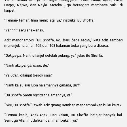
Haqqi, Najwa, dan Nayla. Mereka juga bersegera membaca buku di
karpet.
“Teman-Teman, lima menit lagi, ya,” instruksi Bu Shoffa.
“Yahhh!” seru anak-anak.
Adit menghampiri, “Bu Shoffa, aku baru
baca segini
,” kata Adit sembari
menunjuk halaman 102 dari 163 halaman buku yang baru dibaca.
“
Gak pa-pa
. Nanti dilanjut setelah pulang, ya,” jelas Bu Shoffa.
“Nanti aku
pengin main
, Bu.”
“Ya
udah
, dilanjut besok saja.”
“Nanti kalau aku lupa halamannya
gimana
, Bu?”
“Bu Shoffa bantu
ngingat
halamannya, ya.”
“
Oke
, Bu Shoffa,” jawab Adit girang sembari mengembalikan buku ke rak.
“Terima kasih, Anak-Anak. Dari kalian, Bu Shoffa belajar banyak hal.
Semoga Allah mudahkan dan mampukan, ya.”