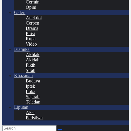
Cermin
Opini
Galeri
Anekdot
Cerpen
Drama
Puisi
Rupa
Video
Islamika
Akhlak
Akidah
Fikih
Sirah
Khazanah
Budaya
Iptek
Loka
Sejarah
Teladan
Liputan
Aksi
Peristiwa