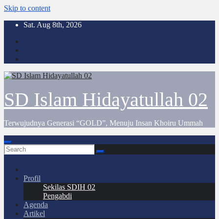
Skip to content
Sat. Aug 8th, 2026
SD Islam Hidayatullah 02
Terwujudnya Generasi “GOLD”, Menuju Insan Khoiru Ummah
Profil
Sekilas SDIH 02
Pengabdi
Agenda
Artikel