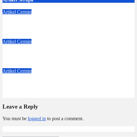
Artikel
Cermin
Langkah Kecil Lea
Aug 8, 2026
Dwi Jayanti
Artikel
Cermin
Dejavu
Jul 4, 2026
Dwi Jayanti
Artikel
Cermin
Badge Nama
Jun 6, 2026
Dwi Jayanti
Leave a Reply
You must be
logged in
to post a comment.