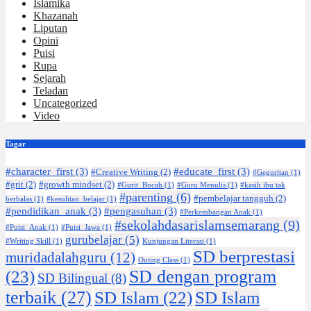
Islamika
Khazanah
Liputan
Opini
Puisi
Rupa
Sejarah
Teladan
Uncategorized
Video
Tagar
#character_first
(3)
#educate_first
(3)
#Creative Writing
(2)
#Geguritan
(1)
#grit
(2)
#growth mindset
(2)
#Gurit_Bocah
(1)
#Guru Menulis
(1)
#kasih ibu tak
#parenting
(6)
#pembelajar tangguh
(2)
berbalas
(1)
#kesulitan_belajar
(1)
#pendidikan_anak
(3)
#pengasuhan
(3)
#Perkembangan Anak
(1)
#sekolahdasarislamsemarang
(9)
#Puisi_Anak
(1)
#Puisi_Jawa
(1)
gurubelajar
(5)
#Writing Skill
(1)
Kunjungan Literasi
(1)
SD berprestasi
muridadalahguru
(12)
Outing Class
(1)
SD dengan program
(23)
SD Bilingual
(8)
terbaik
(27)
SD Islam
(22)
SD Islam