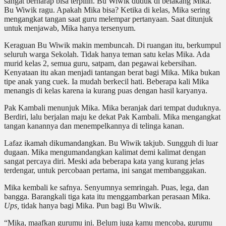
sangat berharap bisa terpilih. Bu Wiwik duduk di belakang Mika.
Bu Wiwik ragu. Apakah Mika bisa? Ketika di kelas, Mika sering
mengangkat tangan saat guru melempar pertanyaan. Saat ditunjuk
untuk menjawab, Mika hanya tersenyum.
Keraguan Bu Wiwik makin membuncah. Di ruangan itu, berkumpul
seluruh warga Sekolah. Tidak hanya teman satu kelas Mika. Ada
murid kelas 2, semua guru, satpam, dan pegawai kebersihan.
Kenyataan itu akan menjadi tantangan berat bagi Mika. Mika bukan
tipe anak yang cuek. Ia mudah berkecil hati. Beberapa kali Mika
menangis di kelas karena ia kurang puas dengan hasil karyanya.
Pak Kambali menunjuk Mika. Mika beranjak dari tempat duduknya.
Berdiri, lalu berjalan maju ke dekat Pak Kambali. Mika mengangkat
tangan kanannya dan menempelkannya di telinga kanan.
Lafaz ikamah dikumandangkan. Bu Wiwik takjub. Sungguh di luar
dugaan. Mika mengumandangkan kalimat demi kalimat dengan
sangat percaya diri. Meski ada beberapa kata yang kurang jelas
terdengar, untuk percobaan pertama, ini sangat membanggakan.
Mika kembali ke safnya. Senyumnya semringah. Puas, lega, dan
bangga. Barangkali tiga kata itu menggambarkan perasaan Mika.
Ups,
tidak hanya bagi Mika. Pun bagi Bu Wiwik.
“Mika, maafkan gurumu ini. Belum juga kamu mencoba, gurumu