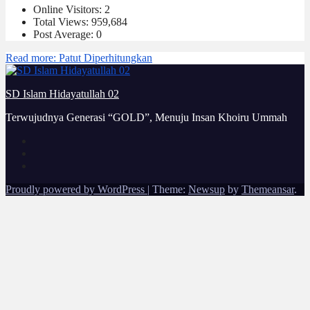
Online Visitors:
2
Total Views:
959,684
Post Average:
0
Read more
: Patut Diperhitungkan
SD Islam Hidayatullah 02
Terwujudnya Generasi “GOLD”, Menuju Insan Khoiru Ummah
Proudly powered by WordPress
|
Theme:
Newsup
by
Themeansar
.