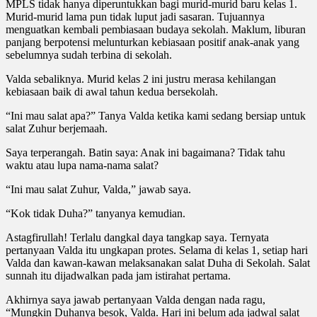
MPLS tidak hanya diperuntukkan bagi murid-murid baru kelas 1.
Murid-murid lama pun tidak luput jadi sasaran. Tujuannya
menguatkan kembali pembiasaan budaya sekolah. Maklum, liburan
panjang berpotensi melunturkan kebiasaan positif anak-anak yang
sebelumnya sudah terbina di sekolah.
Valda sebaliknya. Murid kelas 2 ini justru merasa kehilangan
kebiasaan baik di awal tahun kedua bersekolah.
“Ini mau salat apa?” Tanya Valda ketika kami sedang bersiap untuk
salat Zuhur berjemaah.
Saya terperangah. Batin saya: Anak ini bagaimana? Tidak tahu
waktu atau lupa nama-nama salat?
“Ini mau salat Zuhur, Valda,” jawab saya.
“Kok tidak Duha?” tanyanya kemudian.
Astagfirullah! Terlalu dangkal daya tangkap saya. Ternyata
pertanyaan Valda itu ungkapan protes. Selama di kelas 1, setiap hari
Valda dan kawan-kawan melaksanakan salat Duha di Sekolah. Salat
sunnah itu dijadwalkan pada jam istirahat pertama.
Akhirnya saya jawab pertanyaan Valda dengan nada ragu,
“Mungkin Duhanya besok, Valda. Hari ini belum ada jadwal salat