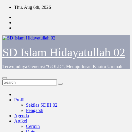
Skip
Thu. Aug 6th, 2026
to
content
SD Islam Hidayatullah 02
Terwujudnya Generasi “GOLD”, Menuju Insan Khoiru Ummah
Profil
Sekilas SDIH 02
Pengabdi
Agenda
Artikel
Cermin
Opini