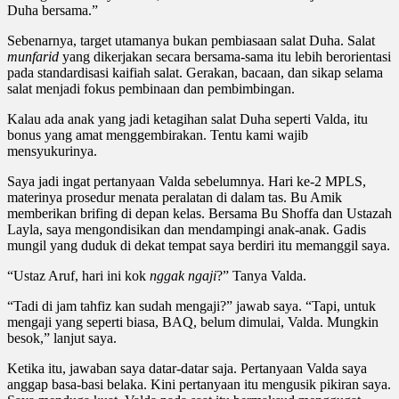
Duha bersama.”
Sebenarnya, target utamanya bukan pembiasaan salat Duha. Salat
munfarid
yang dikerjakan secara bersama-sama itu lebih berorientasi
pada standardisasi kaifiah salat. Gerakan, bacaan, dan sikap selama
salat menjadi fokus pembinaan dan pembimbingan.
Kalau ada anak yang jadi ketagihan salat Duha seperti Valda, itu
bonus yang amat menggembirakan. Tentu kami wajib
mensyukurinya.
Saya jadi ingat pertanyaan Valda sebelumnya. Hari ke-2 MPLS,
materinya prosedur menata peralatan di dalam tas. Bu Amik
memberikan brifing di depan kelas. Bersama Bu Shoffa dan Ustazah
Layla, saya mengondisikan dan mendampingi anak-anak. Gadis
mungil yang duduk di dekat tempat saya berdiri itu memanggil saya.
“Ustaz Aruf, hari ini kok
nggak
ngaji
?” Tanya Valda.
“Tadi di jam tahfiz kan sudah mengaji?” jawab saya. “Tapi, untuk
mengaji yang seperti biasa, BAQ, belum dimulai, Valda. Mungkin
besok,” lanjut saya.
Ketika itu, jawaban saya datar-datar saja. Pertanyaan Valda saya
anggap basa-basi belaka. Kini pertanyaan itu mengusik pikiran saya.