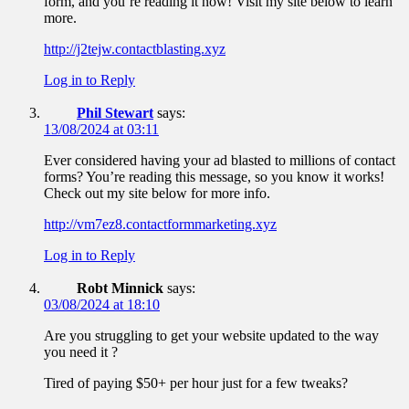
form, and you’re reading it now! Visit my site below to learn
more.
http://j2tejw.contactblasting.xyz
Log in to Reply
Phil Stewart
says:
13/08/2024 at 03:11
Ever considered having your ad blasted to millions of contact
forms? You’re reading this message, so you know it works!
Check out my site below for more info.
http://vm7ez8.contactformmarketing.xyz
Log in to Reply
Robt Minnick
says:
03/08/2024 at 18:10
Are you struggling to get your website updated to the way
you need it ?
Tired of paying $50+ per hour just for a few tweaks?