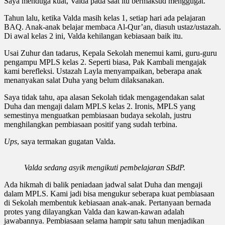
Saya menduga kuat, Valda pada saat itu bermaksud menggugat.
Tahun lalu, ketika Valda masih kelas 1, setiap hari ada pelajaran
BAQ. Anak-anak belajar membaca Al-Qur’an, diasuh ustaz/ustazah.
Di awal kelas 2 ini, Valda kehilangan kebiasaan baik itu.
Usai Zuhur dan tadarus, Kepala Sekolah menemui kami, guru-guru
pengampu MPLS kelas 2. Seperti biasa, Pak Kambali mengajak
kami berefleksi. Ustazah Layla menyampaikan, beberapa anak
menanyakan salat Duha yang belum dilaksanakan.
Saya tidak tahu, apa alasan Sekolah tidak mengagendakan salat
Duha dan mengaji dalam MPLS kelas 2. Ironis, MPLS yang
semestinya menguatkan pembiasaan budaya sekolah, justru
menghilangkan pembiasaan positif yang sudah terbina.
Ups
, saya termakan gugatan Valda.
Valda sedang asyik mengikuti pembelajaran SBdP.
Ada hikmah di balik peniadaan jadwal salat Duha dan mengaji
dalam MPLS. Kami jadi bisa mengukur seberapa kuat pembiasaan
di Sekolah membentuk kebiasaan anak-anak. Pertanyaan bernada
protes yang dilayangkan Valda dan kawan-kawan adalah
jawabannya. Pembiasaan selama hampir satu tahun menjadikan