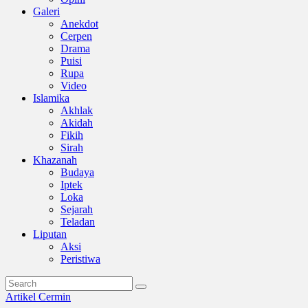
Galeri
Anekdot
Cerpen
Drama
Puisi
Rupa
Video
Islamika
Akhlak
Akidah
Fikih
Sirah
Khazanah
Budaya
Iptek
Loka
Sejarah
Teladan
Liputan
Aksi
Peristiwa
Artikel
Cermin