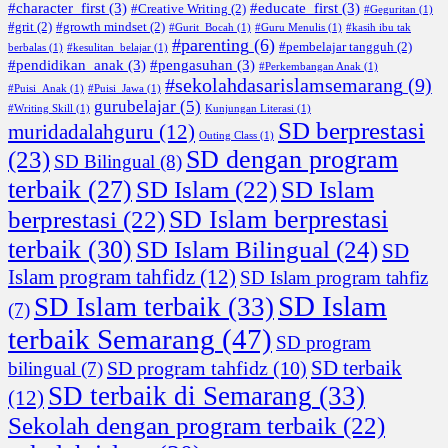
#character_first
(3)
#educate_first
(3)
#Creative Writing
(2)
#Geguritan
(1)
#grit
(2)
#growth mindset
(2)
#Gurit_Bocah
(1)
#Guru Menulis
(1)
#kasih ibu tak
#parenting
(6)
#pembelajar tangguh
(2)
berbalas
(1)
#kesulitan_belajar
(1)
#pendidikan_anak
(3)
#pengasuhan
(3)
#Perkembangan Anak
(1)
#sekolahdasarislamsemarang
(9)
#Puisi_Anak
(1)
#Puisi_Jawa
(1)
gurubelajar
(5)
#Writing Skill
(1)
Kunjungan Literasi
(1)
SD berprestasi
muridadalahguru
(12)
Outing Class
(1)
SD dengan program
(23)
SD Bilingual
(8)
terbaik
(27)
SD Islam
(22)
SD Islam
SD Islam berprestasi
berprestasi
(22)
terbaik
(30)
SD Islam Bilingual
(24)
SD
Islam program tahfidz
(12)
SD Islam program tahfiz
SD Islam
SD Islam terbaik
(33)
(7)
terbaik Semarang
(47)
SD program
SD terbaik
SD program tahfidz
(10)
bilingual
(7)
SD terbaik di Semarang
(33)
(12)
Sekolah dengan program terbaik
(22)