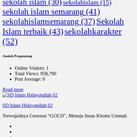
sekolah islam
(30)
sekolahislam
(15)
sekolah islam semarang
(41)
Sekolah
sekolahislamsemarang
(37)
sekolahkarakter
Islam terbaik
(43)
(52)
Jumlah Pengunjung
Online Visitors:
1
Total Views:
958,790
Post Average:
0
:
Read more
Telanjur
Istikamah
SD Islam Hidayatullah 02
Terwujudnya Generasi “GOLD”, Menuju Insan Khoiru Ummah