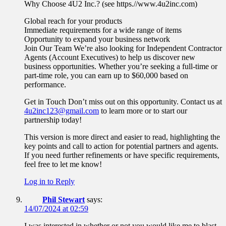
Why Choose 4U2 Inc.? (see https.//www.4u2inc.com)
Global reach for your products
Immediate requirements for a wide range of items
Opportunity to expand your business network
Join Our Team We’re also looking for Independent Contractor
Agents (Account Executives) to help us discover new
business opportunities. Whether you’re seeking a full-time or
part-time role, you can earn up to $60,000 based on
performance.
Get in Touch Don’t miss out on this opportunity. Contact us at
4u2inc123@gmail.com
to learn more or to start our
partnership today!
This version is more direct and easier to read, highlighting the
key points and call to action for potential partners and agents.
If you need further refinements or have specific requirements,
feel free to let me know!
Log in to Reply
Phil Stewart
says:
14/07/2024 at 02:59
I was interested in whether or not you would like me to blast