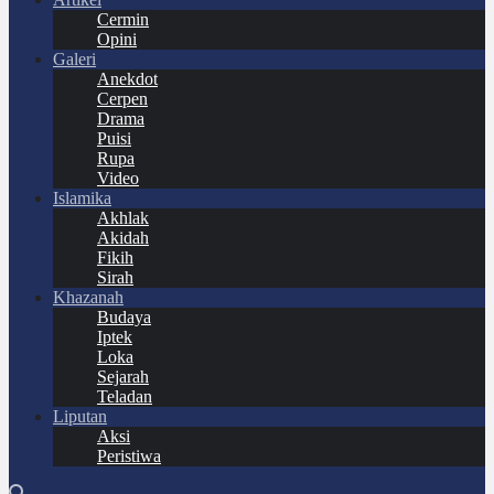
Cermin
Opini
Galeri
Anekdot
Cerpen
Drama
Puisi
Rupa
Video
Islamika
Akhlak
Akidah
Fikih
Sirah
Khazanah
Budaya
Iptek
Loka
Sejarah
Teladan
Liputan
Aksi
Peristiwa