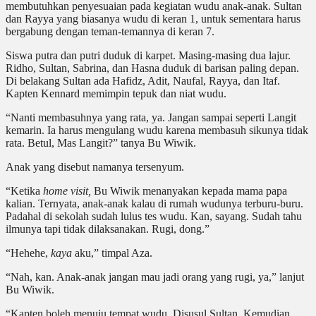
membutuhkan penyesuaian pada kegiatan wudu anak-anak. Sultan
dan Rayya yang biasanya wudu di keran 1, untuk sementara harus
bergabung dengan teman-temannya di keran 7.
Siswa putra dan putri duduk di karpet. Masing-masing dua lajur.
Ridho, Sultan, Sabrina, dan Hasna duduk di barisan paling depan.
Di belakang Sultan ada Hafidz, Adit, Naufal, Rayya, dan Itaf.
Kapten Kennard memimpin tepuk dan niat wudu.
“Nanti membasuhnya yang rata, ya. Jangan sampai seperti Langit
kemarin. Ia harus mengulang wudu karena membasuh sikunya tidak
rata. Betul, Mas Langit?” tanya Bu Wiwik.
Anak yang disebut namanya tersenyum.
“Ketika
home visit,
Bu Wiwik menanyakan kepada mama papa
kalian. Ternyata, anak-anak kalau di rumah wudunya terburu-buru.
Padahal di sekolah sudah lulus tes wudu. Kan, sayang. Sudah tahu
ilmunya tapi tidak dilaksanakan. Rugi, dong.”
“Hehehe,
kaya
aku,” timpal Aza.
“Nah, kan. Anak-anak jangan mau jadi orang yang rugi, ya,” lanjut
Bu Wiwik.
“Kapten boleh menuju tempat wudu. Disusul Sultan. Kemudian