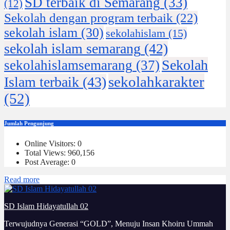
SD terbaik di Semarang
(33)
(12)
Sekolah dengan program terbaik
(22)
sekolah islam
(30)
sekolahislam
(15)
sekolah islam semarang
(42)
Sekolah
sekolahislamsemarang
(37)
sekolahkarakter
Islam terbaik
(43)
(52)
Jumlah Pengunjung
Online Visitors:
0
Total Views:
960,156
Post Average:
0
:
Read more
Ambigu
SD Islam Hidayatullah 02
Terwujudnya Generasi “GOLD”, Menuju Insan Khoiru Ummah