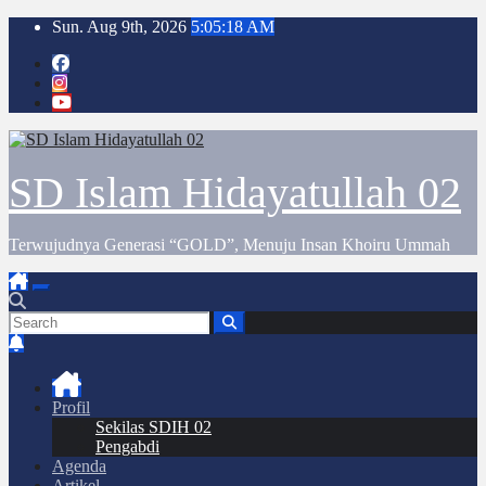
Skip
Sun. Aug 9th, 2026
5:05:18 AM
to
content
SD Islam Hidayatullah 02
Terwujudnya Generasi “GOLD”, Menuju Insan Khoiru Ummah
Profil
Sekilas SDIH 02
Pengabdi
Agenda
Artikel