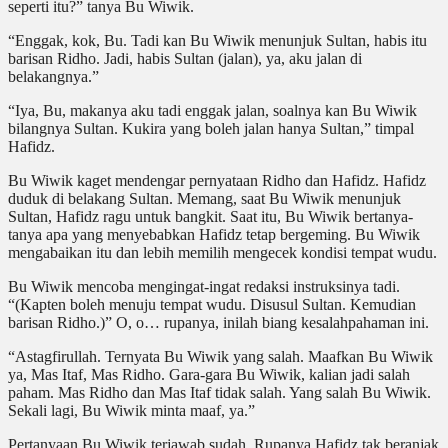
seperti itu?” tanya Bu Wiwik.
“Enggak, kok, Bu. Tadi kan Bu Wiwik menunjuk Sultan, habis itu
barisan Ridho. Jadi, habis Sultan (jalan), ya, aku jalan di
belakangnya.”
“Iya, Bu, makanya aku tadi enggak jalan, soalnya kan Bu Wiwik
bilangnya Sultan. Kukira yang boleh jalan hanya Sultan,” timpal
Hafidz.
Bu Wiwik kaget mendengar pernyataan Ridho dan Hafidz. Hafidz
duduk di belakang Sultan. Memang, saat Bu Wiwik menunjuk
Sultan, Hafidz ragu untuk bangkit. Saat itu, Bu Wiwik bertanya-
tanya apa yang menyebabkan Hafidz tetap bergeming. Bu Wiwik
mengabaikan itu dan lebih memilih mengecek kondisi tempat wudu.
Bu Wiwik mencoba mengingat-ingat redaksi instruksinya tadi.
“(Kapten boleh menuju tempat wudu. Disusul Sultan. Kemudian
barisan Ridho.)” O, o… rupanya, inilah biang kesalahpahaman ini.
“Astagfirullah. Ternyata Bu Wiwik yang salah. Maafkan Bu Wiwik
ya, Mas Itaf, Mas Ridho. Gara-gara Bu Wiwik, kalian jadi salah
paham. Mas Ridho dan Mas Itaf tidak salah. Yang salah Bu Wiwik.
Sekali lagi, Bu Wiwik minta maaf, ya.”
Pertanyaan Bu Wiwik terjawab sudah. Rupanya Hafidz tak beranjak