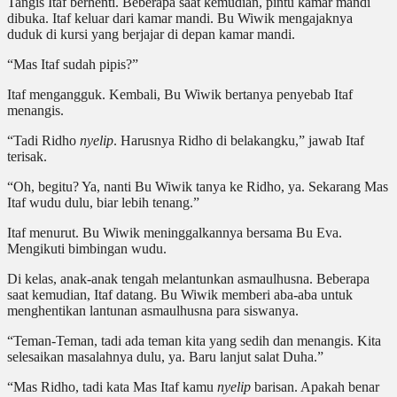
Tangis Itaf berhenti. Beberapa saat kemudian, pintu kamar mandi
dibuka. Itaf keluar dari kamar mandi. Bu Wiwik mengajaknya
duduk di kursi yang berjajar di depan kamar mandi.
“Mas Itaf sudah pipis?”
Itaf mengangguk. Kembali, Bu Wiwik bertanya penyebab Itaf
menangis.
“Tadi Ridho
nyelip
. Harusnya Ridho di belakangku,” jawab Itaf
terisak.
“Oh, begitu? Ya, nanti Bu Wiwik tanya ke Ridho, ya. Sekarang Mas
Itaf wudu dulu, biar lebih tenang.”
Itaf menurut. Bu Wiwik meninggalkannya bersama Bu Eva.
Mengikuti bimbingan wudu.
Di kelas, anak-anak tengah melantunkan asmaulhusna. Beberapa
saat kemudian, Itaf datang. Bu Wiwik memberi aba-aba untuk
menghentikan lantunan asmaulhusna para siswanya.
“Teman-Teman, tadi ada teman kita yang sedih dan menangis. Kita
selesaikan masalahnya dulu, ya. Baru lanjut salat Duha.”
“Mas Ridho, tadi kata Mas Itaf kamu
nyelip
barisan. Apakah benar