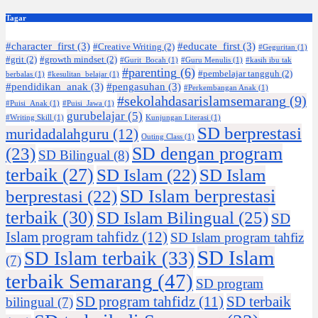
Tagar
#character_first
(3)
#educate_first
(3)
#Creative Writing
(2)
#Geguritan
(1)
#grit
(2)
#growth mindset
(2)
#Gurit_Bocah
(1)
#Guru Menulis
(1)
#kasih ibu tak
#parenting
(6)
#pembelajar tangguh
(2)
berbalas
(1)
#kesulitan_belajar
(1)
#pendidikan_anak
(3)
#pengasuhan
(3)
#Perkembangan Anak
(1)
#sekolahdasarislamsemarang
(9)
#Puisi_Anak
(1)
#Puisi_Jawa
(1)
gurubelajar
(5)
#Writing Skill
(1)
Kunjungan Literasi
(1)
SD berprestasi
muridadalahguru
(12)
Outing Class
(1)
SD dengan program
(23)
SD Bilingual
(8)
terbaik
(27)
SD Islam
(22)
SD Islam
SD Islam berprestasi
berprestasi
(22)
terbaik
(30)
SD Islam Bilingual
(25)
SD
Islam program tahfidz
(12)
SD Islam program tahfiz
SD Islam
SD Islam terbaik
(33)
(7)
terbaik Semarang
(47)
SD program
SD program tahfidz
(11)
SD terbaik
bilingual
(7)