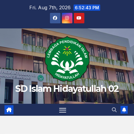
Skip
Fri. Aug 7th, 2026
6:52:44 PM
to
content
SD Islam Hidayatullah 02