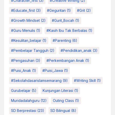
#character_first
(3)
#Creative Writing
(2)
#educate_first
(3)
#Geguritan
(1)
#grit
(2)
#growth Mindset
(2)
#Gurit_Bocah
(1)
#Guru Menulis
(1)
#kasih Ibu Tak Berbalas
(1)
#kesulitan_belajar
(1)
#parenting
(6)
#pembelajar Tangguh
(2)
#pendidikan_anak
(3)
#pengasuhan
(3)
#Perkembangan Anak
(1)
#Puisi_Anak
(1)
#Puisi_Jawa
(1)
#sekolahdasarislamsemarang
(9)
#Writing Skill
(1)
Gurubelajar
(5)
Kunjungan Literasi
(1)
Muridadalahguru
(12)
Outing Class
(1)
SD Berprestasi
(23)
SD Bilingual
(8)