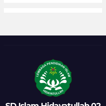
Salam
SD Islam Hidayatullah 02