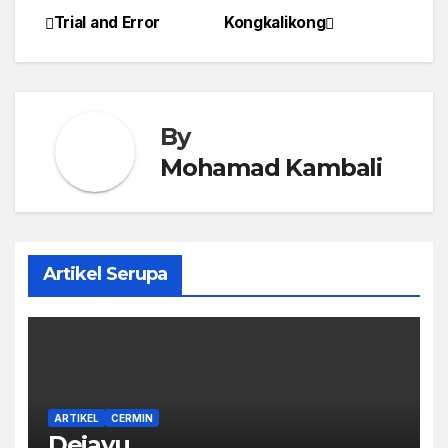
Trial and Error
Kongkalikong
Post
navigation
By
Mohamad Kambali
Artikel Serupa
ARTIKEL
CERMIN
Dejavu