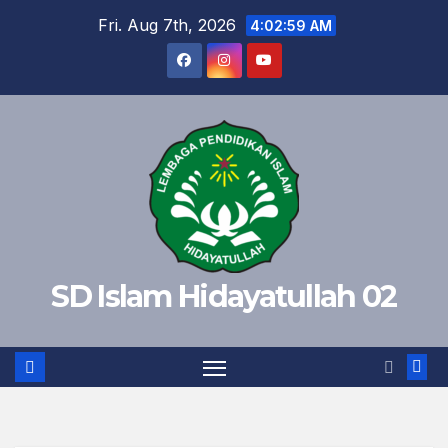
Skip
Fri. Aug 7th, 2026
4:03:00 AM
to
content
SD Islam Hidayatullah 02