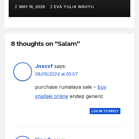
MAY 19, 2026
EVA YULIA WAHYU
8 thoughts on “Salam”
Jnxcvf
says:
08/09/2024 at 05:07
purchase rumalaya sale –
buy
shallaki online
endep generic
LOG IN TO REPLY