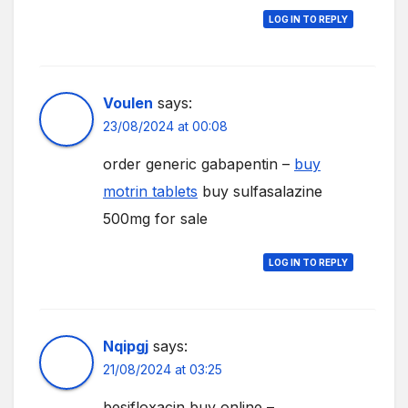
LOG IN TO REPLY
Voulen
says:
23/08/2024 at 00:08
order generic gabapentin –
buy
motrin tablets
buy sulfasalazine
500mg for sale
LOG IN TO REPLY
Nqipgj
says:
21/08/2024 at 03:25
besifloxacin buy online –