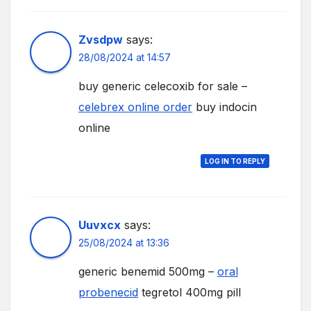
Zvsdpw
says:
28/08/2024 at 14:57
buy generic celecoxib for sale –
celebrex online order
buy indocin
online
LOG IN TO REPLY
Uuvxcx
says:
25/08/2024 at 13:36
generic benemid 500mg –
oral
probenecid
tegretol 400mg pill