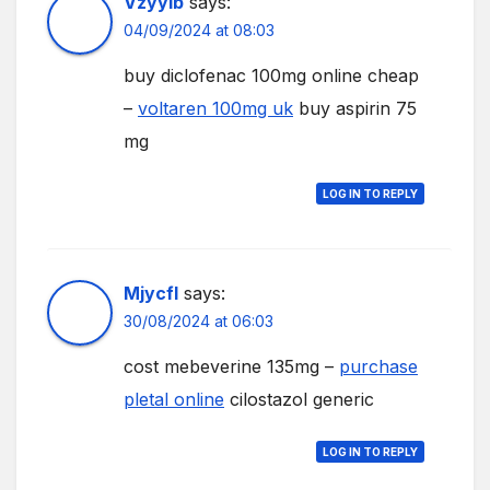
Vzyylb
says:
04/09/2024 at 08:03
buy diclofenac 100mg online cheap
–
voltaren 100mg uk
buy aspirin 75
mg
LOG IN TO REPLY
Mjycfl
says:
30/08/2024 at 06:03
cost mebeverine 135mg –
purchase
pletal online
cilostazol generic
LOG IN TO REPLY