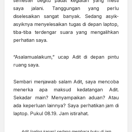
semester begitu padat kegiatan yang mesti
saya jalani. Tanggungan yang perlu
diselesaikan sangat banyak. Sedang asyik-
asyiknya menyelesaikan tugas di depan laptop,
tiba-tiba terdengar
suara
yang mengalihkan
perhatian saya.
“Asalamualaikum,” ucap Adit di depan pintu
ruang saya.
Sembari menjawab salam Adit, saya mencoba
menerka apa maksud kedatangan Adit.
Sekadar main? Menyampaikan aduan? Atau
ada keperluan lainnya? Saya perhatikan jam di
laptop
. Pukul 08.19. Jam istirahat.
Adit (paling kanan) sedang membaca buku di jam