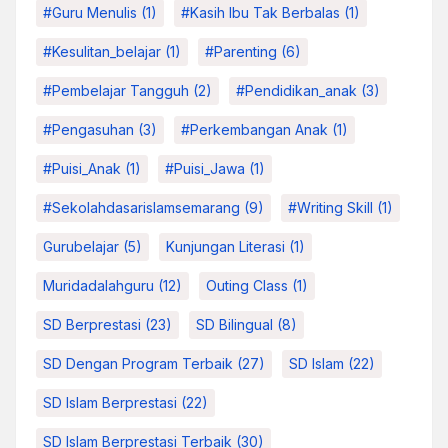
#Guru Menulis
(1)
#kasih Ibu Tak Berbalas
(1)
#kesulitan_belajar
(1)
#parenting
(6)
#pembelajar Tangguh
(2)
#pendidikan_anak
(3)
#pengasuhan
(3)
#Perkembangan Anak
(1)
#Puisi_Anak
(1)
#Puisi_Jawa
(1)
#sekolahdasarislamsemarang
(9)
#Writing Skill
(1)
Gurubelajar
(5)
Kunjungan Literasi
(1)
Muridadalahguru
(12)
Outing Class
(1)
SD Berprestasi
(23)
SD Bilingual
(8)
SD Dengan Program Terbaik
(27)
SD Islam
(22)
SD Islam Berprestasi
(22)
SD Islam Berprestasi Terbaik
(30)