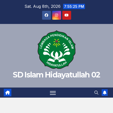
Skip
Sat. Aug 8th, 2026
7:55:26 PM
to
content
SD Islam Hidayatullah 02