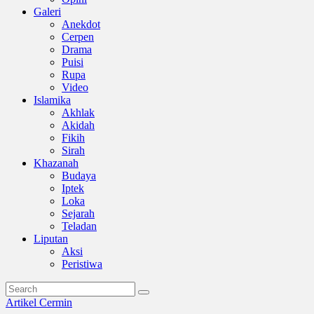
Galeri
Anekdot
Cerpen
Drama
Puisi
Rupa
Video
Islamika
Akhlak
Akidah
Fikih
Sirah
Khazanah
Budaya
Iptek
Loka
Sejarah
Teladan
Liputan
Aksi
Peristiwa
Artikel
Cermin