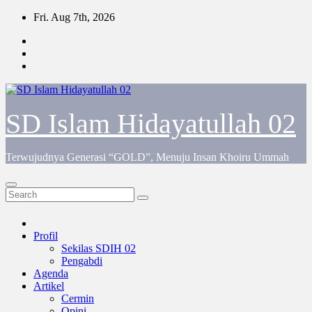
Skip
Fri. Aug 7th, 2026
to
content
SD Islam Hidayatullah 02
Terwujudnya Generasi “GOLD”, Menuju Insan Khoiru Ummah
Profil
Sekilas SDIH 02
Pengabdi
Agenda
Artikel
Cermin
Opini