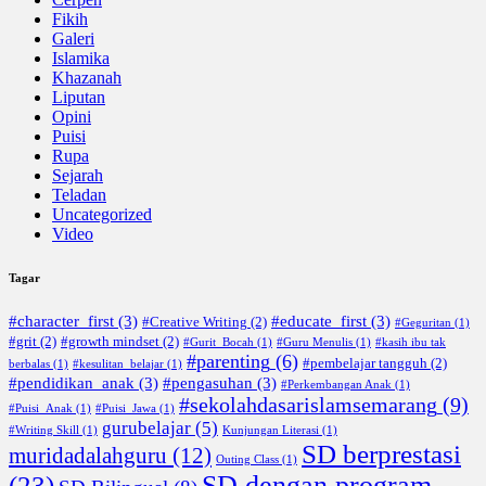
Fikih
Galeri
Islamika
Khazanah
Liputan
Opini
Puisi
Rupa
Sejarah
Teladan
Uncategorized
Video
Tagar
#character_first
(3)
#educate_first
(3)
#Creative Writing
(2)
#Geguritan
(1)
#grit
(2)
#growth mindset
(2)
#Gurit_Bocah
(1)
#Guru Menulis
(1)
#kasih ibu tak
#parenting
(6)
#pembelajar tangguh
(2)
berbalas
(1)
#kesulitan_belajar
(1)
#pendidikan_anak
(3)
#pengasuhan
(3)
#Perkembangan Anak
(1)
#sekolahdasarislamsemarang
(9)
#Puisi_Anak
(1)
#Puisi_Jawa
(1)
gurubelajar
(5)
#Writing Skill
(1)
Kunjungan Literasi
(1)
SD berprestasi
muridadalahguru
(12)
Outing Class
(1)
SD dengan program
(23)