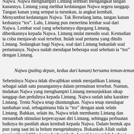
Najwa. Najwa menghampiri Lintang sembari mengangkat tangan
kanannya. Lintang yang melihat kedatangan Najwa segera tanggap.
Tangan kanan yang sempat ia turunkan, ia angkat kembali.
Menyambut kedatangan Najwa. Tak Berselang lama,
tangan kanan
keduanya
“
tos
”. Lalu, Lintang pun menerima lembar soal dari
Najwa. Lembar soal yang sebelumnya dipegang Lintang,
diberikannya kepada Najwa. Lintang mulai menulis soal. Kemudian
ia coba menjawab soal tersebut. Itulah soal pertama yang ditulis
Lintang. Sedangkan bagi Najwa, soal dari Lintang bukanlah soal
pertamanya. Najwa sudah mendapat beberapa soal sebelum ia “
tos
”
dengan Lintang.
Najwa (paling depan, kedua dari kanan) bersama teman-tem
Sebetulnya Najwa tidak diwajibkan untuk menjadikan Lintang
sebagai salah satu pasangannya dalam permainan
tersebut. Namun,
tindakan Najwa yang menghampiri Lintang menunjukkan sikap
tanggap dan pedulinya kepada Lintang. Najwa sudah tahu karakter
Lintang. Tentu Najwa tetap diuntungkan. Najwa tetap mendapat
tambahan soal, sebagaimana bila ia “
tos
” dengan anak selain
Lintang. Bahkan, selain itu, Najwa telah membantu Lintang dan
menambah stimulasi kepercayaan diri Lintang, sehingga perbuatan
baiknya itu pastilah akan kembali kepada Najwa. Dalam bentuk
apa
pun
yang saat ini ia belum mengetahuinya. Bukankah Allah sudah