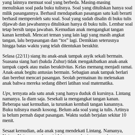
yang lainnya memuat soal yang berbeda. Masing-masing
menuliskan soal pada buku tulisnya. Soal yang dituliskan hanya soal
milik pasangannya. Berhasil mendapatkan pasangan satu kali berarti
berhasil memperoleh satu soal. Soal yang sudah disalin di buku tulis
dijawab dan jawabannya dituliskan hanya di buku tulis. Lembar soal
tetap bersih
tanpa
jawaban. Kemudian anak mengangkat tangan
kanan kembali. Mencari teman yang lain lagi yang
masih
angkat
tangan, lalu berpasangan dan “
tos
” lagi. Demikian seterusnya
hingga batas waktu yang telah ditentukan berakhir.
Selasa (22/11) siang itu anak-anak tampak asyik sekali bermain.
Suasana siang hari (bakda Zuhur) tidak mengakibatkan anak-anak
tampak capek atau malas beraktivitas. Kelas memang menjadi ramai.
Anak-anak begitu antusias bermain. Sebagian anak tampak berlari
dan berebut mencari pasangan. Seolah permainan itu
melenakan
anak bahwa mereka sedang diberi latihan soal matematika.
Ups,
ternyata ada satu anak yang hanya duduk di kursinya. Lintang
namanya. Ia diam saja. Sesekali ia mengangkat tangan kanan.
Beberapa saat kemudian, ia turunkan kembali tangan kanannya.
Buku tulisnya masih kosong. Belum ada soal yang ia tulis. Artinya
ia belum pernah dapat pasangan. Waktu sudah berjalan sekitar 10
menit.
Sesaat kemudian, ada anak yang mendekati Lintang. Namanya,