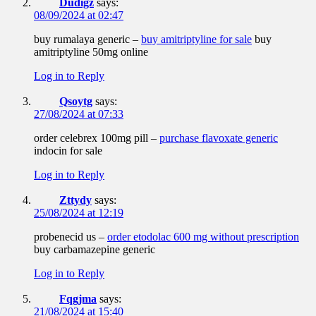
Dudigz
says:
08/09/2024 at 02:47
buy rumalaya generic –
buy amitriptyline for sale
buy
amitriptyline 50mg online
Log in to Reply
Qsoytg
says:
27/08/2024 at 07:33
order celebrex 100mg pill –
purchase flavoxate generic
indocin for sale
Log in to Reply
Zttydy
says:
25/08/2024 at 12:19
probenecid us –
order etodolac 600 mg without prescription
buy carbamazepine generic
Log in to Reply
Fqgjma
says:
21/08/2024 at 15:40