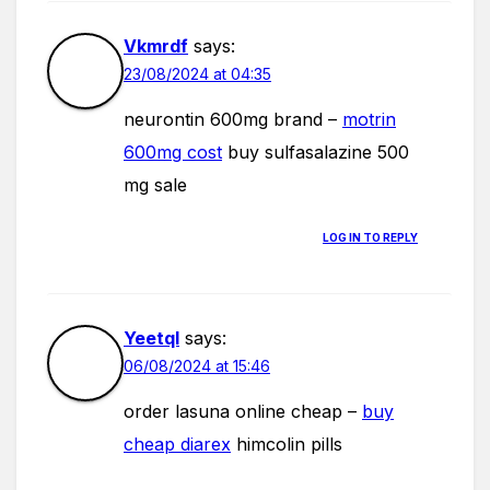
Vkmrdf
says:
23/08/2024 at 04:35
neurontin 600mg brand –
motrin
600mg cost
buy sulfasalazine 500
mg sale
LOG IN TO REPLY
Yeetql
says:
06/08/2024 at 15:46
order lasuna online cheap –
buy
cheap diarex
himcolin pills