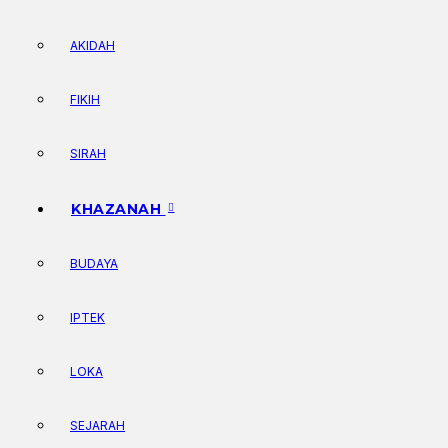
AKIDAH
FIKIH
SIRAH
KHAZANAH
BUDAYA
IPTEK
LOKA
SEJARAH