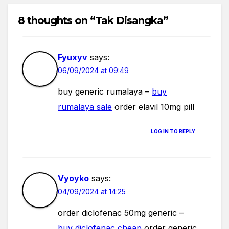
8 thoughts on “Tak Disangka”
Fyuxyv
says:
06/09/2024 at 09:49
buy generic rumalaya –
buy
rumalaya sale
order elavil 10mg pill
LOG IN TO REPLY
Vyoyko
says:
04/09/2024 at 14:25
order diclofenac 50mg generic –
buy diclofenac cheap
order generic