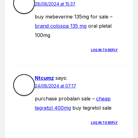
28/08/2024 at 15:37
buy mebeverine 135mg for sale –
brand colospa 135 mg
oral pletal
100mg
LOG IN TO REPLY
Ntcumz
says:
24/08/2024 at 07:17
purchase probalan sale –
cheap
tegretol 400mg
buy tegretol sale
LOG IN TO REPLY