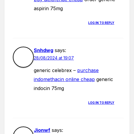
aspirin 75mg
LOG IN TO REPLY
Snhdwg
says:
28/08/2024 at 19:07
generic celebrex –
purchase
indomethacin online cheap
generic
indocin 75mg
LOG IN TO REPLY
Jionwf
says: