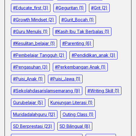
#educate_first
(3)
#Geguritan
(1)
#grit
(2)
#growth Mindset
(2)
#Gurit_Bocah
(1)
#Guru Menulis
(1)
#kasih Ibu Tak Berbalas
(1)
#kesulitan_belajar
(1)
#parenting
(6)
#pembelajar Tangguh
(2)
#pendidikan_anak
(3)
#pengasuhan
(3)
#Perkembangan Anak
(1)
#Puisi_Anak
(1)
#Puisi_Jawa
(1)
#sekolahdasarislamsemarang
(9)
#Writing Skill
(1)
Gurubelajar
(5)
Kunjungan Literasi
(1)
Muridadalahguru
(12)
Outing Class
(1)
SD Berprestasi
(23)
SD Bilingual
(8)