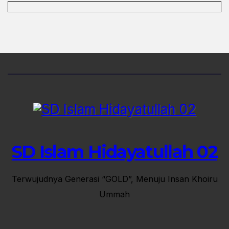
SD Islam Hidayatullah 02
Terwujudnya Generasi “GOLD”, Menuju Insan Khoiru
Ummah